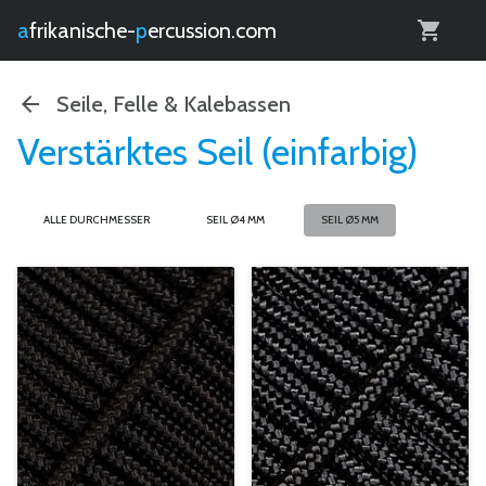
0
afrikanische-
percussion.com
Seile, Felle & Kalebassen
Verstärktes Seil (einfarbig)
ALLE DURCHMESSER
SEIL Ø4 MM
SEIL Ø5 MM