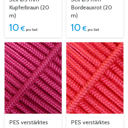
Kupferbraun (20
Bordeauxrot (20
m)
m)
10
10
€
€
pro Seil
pro Seil
PES verstärktes
PES verstärktes