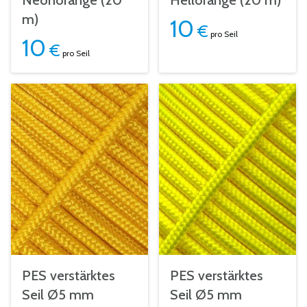
Neonorange (20
Hellorange (20 m)
m)
10
€
pro Seil
10
€
pro Seil
PES verstärktes
PES verstärktes
Seil Ø5 mm
Seil Ø5 mm