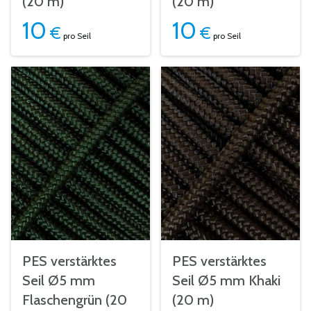
(20 m)
(20 m)
10
10
€
€
pro Seil
pro Seil
PES verstärktes
PES verstärktes
Seil Ø5 mm
Seil Ø5 mm Khaki
Flaschengrün (20
(20 m)