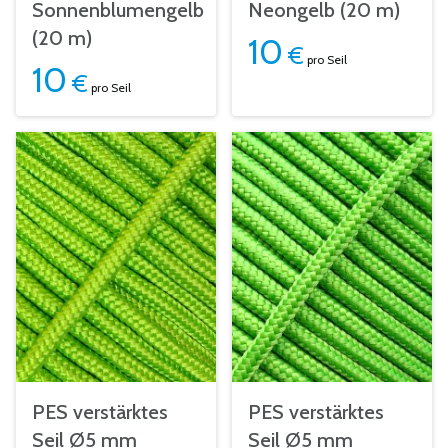
Sonnenblumengelb
Neongelb (20 m)
(20 m)
10
€
pro Seil
10
€
pro Seil
PES verstärktes
PES verstärktes
Seil Ø5 mm
Seil Ø5 mm