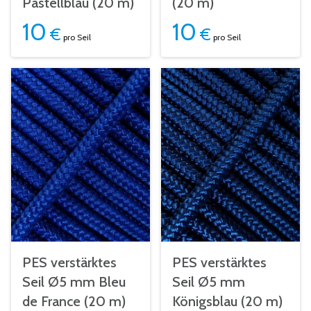
Pastellblau (20 m)
(20 m)
10
10
€
€
pro Seil
pro Seil
PES verstärktes
PES verstärktes
Seil Ø5 mm Bleu
Seil Ø5 mm
de France (20 m)
Königsblau (20 m)