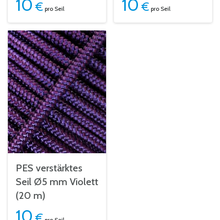
10
10
€
€
pro Seil
pro Seil
PES verstärktes
Seil Ø5 mm Violett
(20 m)
10
€
pro Seil