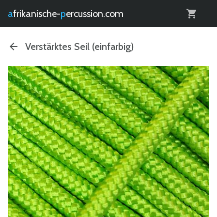
0
afrikanische-
percussion.com
Verstärktes Seil (einfarbig)