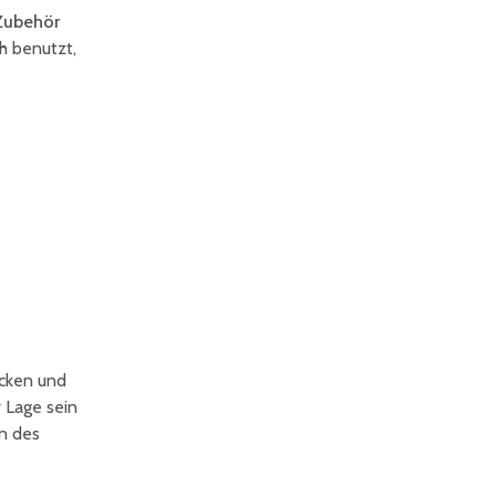
 Zubehör
h benutzt,
icken und
 Lage sein
n des