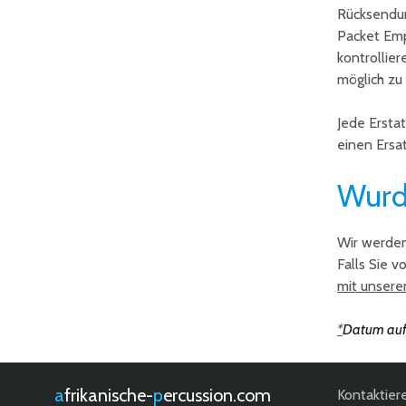
Rücksendun
Packet Emp
kontrollier
möglich zu 
Jede Erstat
einen Ersa
Wurd
Wir werden
Falls Sie 
mit unsere
*
Datum auf 
afrikanische-
percussion.com
Kontaktier