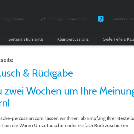
n Tag verschickt
15 Tage Umtauschrecht
Kontakt und K
und versichert Paket
Geld-zurück-Garantie
Montag - Freitag
Saiteninstrumente
Kleinpercussions
Seile, Felle & Ka
tseite
usch & Rückgabe
zu zwei Wochen um Ihre Meinun
rn!
nische-percussion.com, lassen wir Ihnen, ab Empfang Ihrer Bestell
it um die Waren
Umzutauschen
oder einfach
Rückzuschicken
.