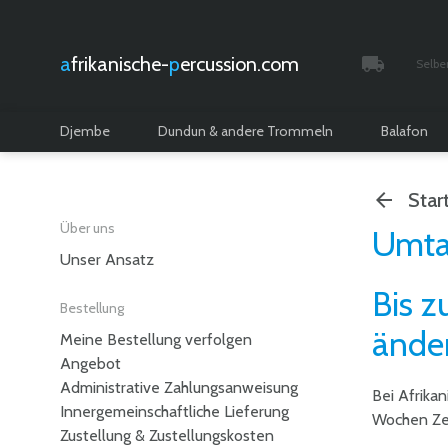
afrikanische-
percussion.com
Selbe
Verfolgt 
Djembe
Dundun & andere Trommeln
Balafon
Star
Über uns
Umta
Unser Ansatz
Bis 
Bestellung
ände
Meine Bestellung verfolgen
Angebot
Administrative Zahlungsanweisung
Bei Afrika
Innergemeinschaftliche Lieferung
Wochen Ze
Zustellung & Zustellungskosten