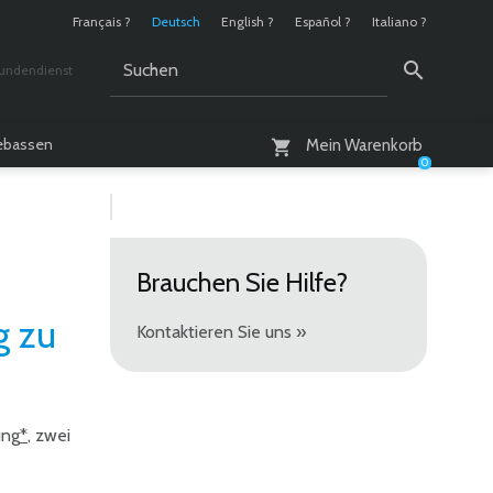
Français ?
Deutsch
English ?
Español ?
Italiano ?
undendienst
 / 10 - 18 Uhr
lebassen
Mein Warenkorb
0
Brauchen Sie Hilfe?
g zu
Kontaktieren Sie uns »
ung
*
, zwei