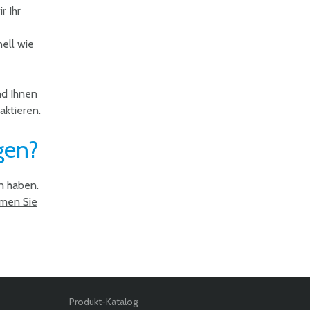
r Ihr
nell wie
nd Ihnen
aktieren.
gen?
n haben.
men Sie
Produkt-Katalog