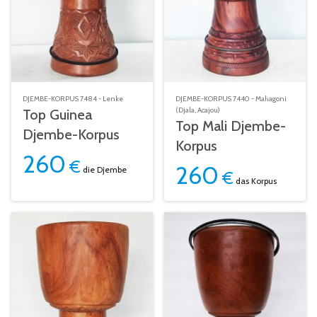
DJEMBE-KORPUS 7484 - Lenke
DJEMBE-KORPUS 7440 - Mahagoni
(Djala, Acajou)
Top Guinea
Top Mali Djembe-
Djembe-Korpus
Korpus
260
€
260
die Djembe
€
das Korpus