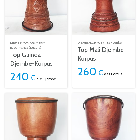
DJEMBE-KORPUS 7486 -
DJEMBE-KORPUS 7485 - Lenke
Buschmango (Dugura)
Top Mali Djembe-
Top Guinea
Korpus
Djembe-Korpus
260
€
240
das Korpus
€
die Djembe