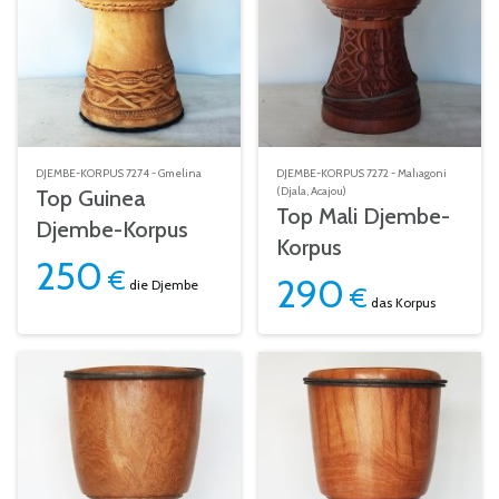
DJEMBE-KORPUS 7274 - Gmelina
DJEMBE-KORPUS 7272 - Mahagoni
(Djala, Acajou)
Top Guinea
Top Mali Djembe-
Djembe-Korpus
Korpus
250
€
290
die Djembe
€
das Korpus