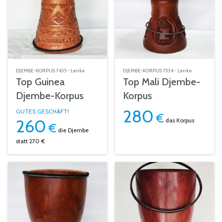
DJEMBE-KORPUS 7435 - Lenke
DJEMBE-KORPUS 7334 - Lenke
Top Guinea
Top Mali Djembe-
Djembe-Korpus
Korpus
280
GUTES GESCHÄFT!
€
260
das Korpus
€
die Djembe
statt 270 €