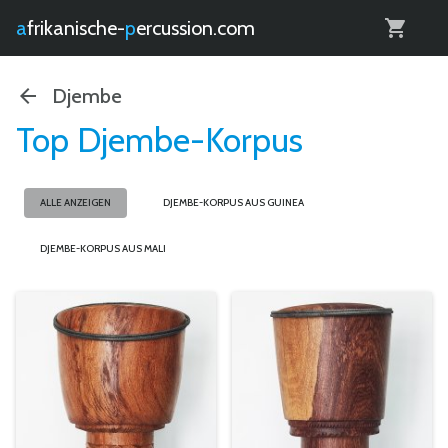
0
afrikanische-
percussion.com
Djembe
Top Djembe-Korpus
ALLE ANZEIGEN
DJEMBE-KORPUS AUS GUINEA
DJEMBE-KORPUS AUS MALI