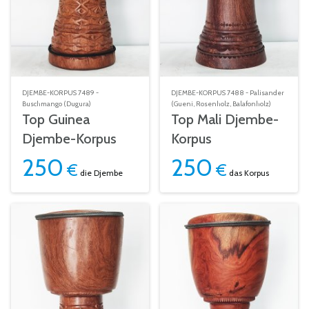
DJEMBE-KORPUS 7489 -
DJEMBE-KORPUS 7488 - Palisander
Buschmango (Dugura)
(Gueni, Rosenholz, Balafonholz)
Top Guinea
Top Mali Djembe-
Djembe-Korpus
Korpus
250
250
€
€
die Djembe
das Korpus