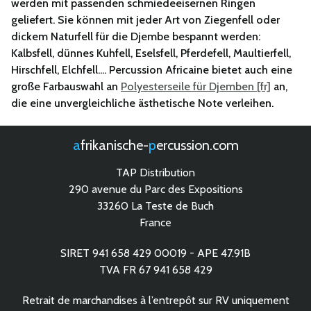
werden mit passenden schmiedeeisernen Ringen
geliefert. Sie können mit jeder Art von Ziegenfell oder
dickem Naturfell für die Djembe bespannt werden:
Kalbsfell, dünnes Kuhfell, Eselsfell, Pferdefell, Maultierfell,
Hirschfell, Elchfell.... Percussion Africaine bietet auch eine
große Farbauswahl an
Polyesterseile für Djemben
an,
die eine unvergleichliche ästhetische Note verleihen.
afrikanische-
percussion.com
TAP Distribution
290 avenue du Parc des Expositions
33260 La Teste de Buch
France
SIRET 941 658 429 00019 - APE 47.91B
TVA FR 67 941 658 429
Retrait de marchandises à l’entrepôt sur RV uniquement