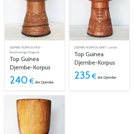
DJEMBE-KORPUS 6933 -
DJEMBE-KORPUS 6887 - Lenke
Buschmango (Dugura)
Top Guinea
Top Guinea
Djembe-Korpus
Djembe-Korpus
235
€
240
die Djembe
€
die Djembe