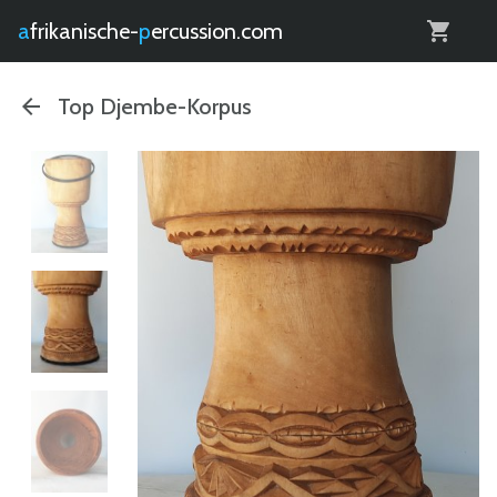
0
afrikanische-
percussion.com
Top Djembe-Korpus