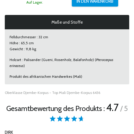
Auf Lager.
Maße und Stoffe
Felldurchmesser : 32 cm
Höhe : 65,5 cm
Gewicht : 11,8 kg
Holzart : Palisander (Gueni, Rosenholz, Balafonholz) (
Pterocarpus
erinaceus
)
Produkt des afrikanischen Handwerkes (Mali)
Oberklasse Djembe-Korpus - Top Mali Djembe-Korpus 6436
4.7
Gesamtbewertung des Produkts :
/ 5
DIRK