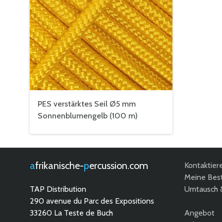
PES verstärktes Seil Ø5 mm
Sonnenblumengelb (100 m)
afrikanische-
percussion.com
Kontaktier
Meine Best
TAP Distribution
Umtausch 
290 avenue du Parc des Expositions
33260 La Teste de Buch
Angebot