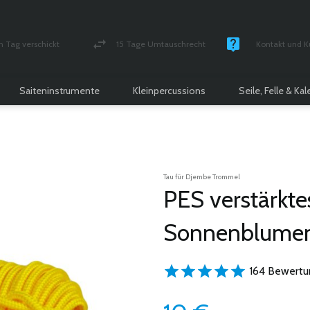
n Tag verschickt
15 Tage Umtauschrecht
Kontakt und K
und versichert Paket
Geld-zurück-Garantie
Montag - Freitag
Saiteninstrumente
Kleinpercussions
Seile, Felle & Ka
Tau für Djembe Trommel
PES verstärkt
Sonnenblumen
164 Bewertu