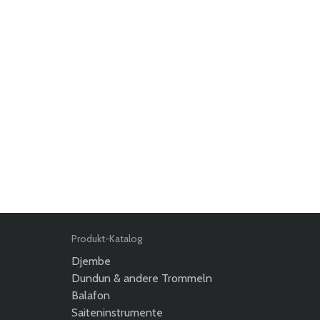
Produkt-Katalog
Djembe
Dundun & andere Trommeln
Balafon
Saiteninstrumente