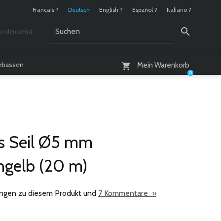
Français ?
Deutsch
English ?
Español ?
Italiano ?
undendienst
 / 10 - 18 Uhr
lebassen
Mein Warenkorb
0
es Seil Ø5 mm
gelb (20 m)
ngen zu diesem Produkt und
7 Kommentare »