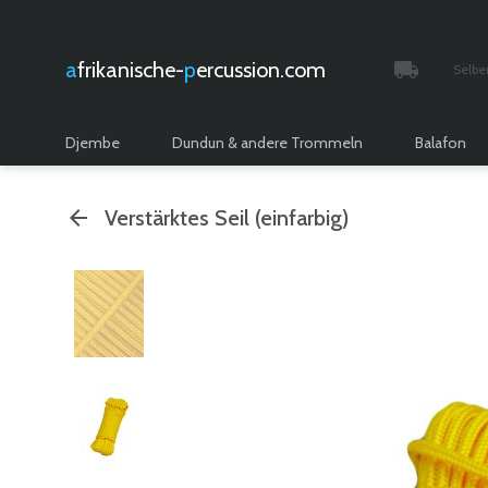
afrikanische-
percussion.com
Selbe
Verfolgt 
Djembe
Dundun & andere Trommeln
Balafon
Verstärktes Seil (einfarbig)