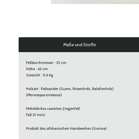
Maße und Stoffe
Felldurchmesser : 35 cm
Höhe : 63 cm
Gewicht : 11,6 kg
Holzart : Palisander (Gueni, Rosenholz, Balafonholz)
(
Pterocarpus erinaceus
)
Mitteldickes rasiertes Ziegenfell
Fall (5 mm)
Produkt des afrikanischen Handwerkes (Guinea)