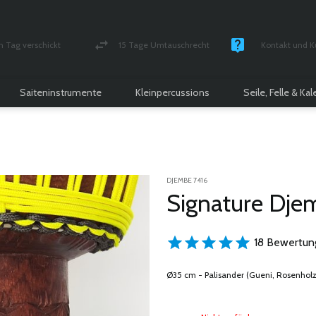
n Tag verschickt
15 Tage Umtauschrecht
Kontakt und K
und versichert Paket
Geld-zurück-Garantie
Montag - Freitag
Saiteninstrumente
Kleinpercussions
Seile, Felle & Ka
DJEMBE 7416
Signature Dje
18 Bewertun
Ø35 cm - Palisander (Gueni, Rosenholz,