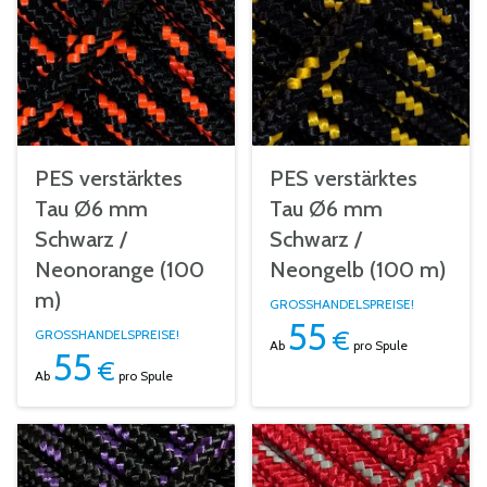
PES verstärktes
PES verstärktes
Tau Ø6 mm
Tau Ø6 mm
Schwarz /
Schwarz /
Neonorange (100
Neongelb (100 m)
m)
GROSSHANDELSPREISE!
55
€
GROSSHANDELSPREISE!
Ab
pro Spule
55
€
Ab
pro Spule