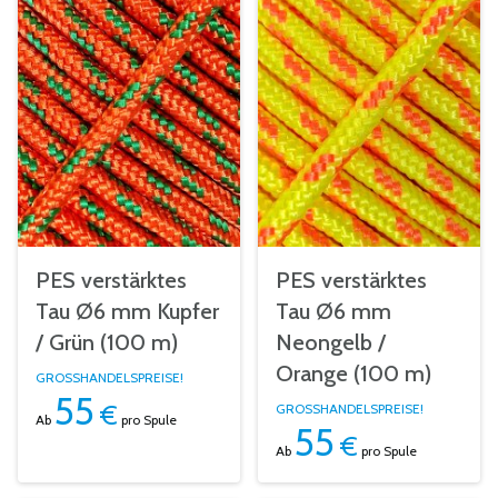
PES verstärktes
PES verstärktes
Tau Ø6 mm Kupfer
Tau Ø6 mm
/ Grün (100 m)
Neongelb /
Orange (100 m)
GROSSHANDELSPREISE!
55
€
GROSSHANDELSPREISE!
Ab
pro Spule
55
€
Ab
pro Spule