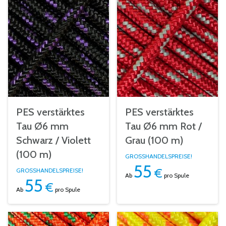
PES verstärktes
PES verstärktes
Tau Ø6 mm
Tau Ø6 mm Rot /
Schwarz / Violett
Grau (100 m)
(100 m)
GROSSHANDELSPREISE!
55
€
GROSSHANDELSPREISE!
Ab
pro Spule
55
€
Ab
pro Spule