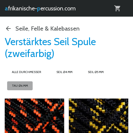
0
afrikanische-
percussion.com
Seile, Felle & Kalebassen
Verstärktes Seil Spule
(zweifarbig)
ALLE DURCHMESSER
SEIL Ø4 MM
SEIL Ø5 MM
TAU Ø6 MM