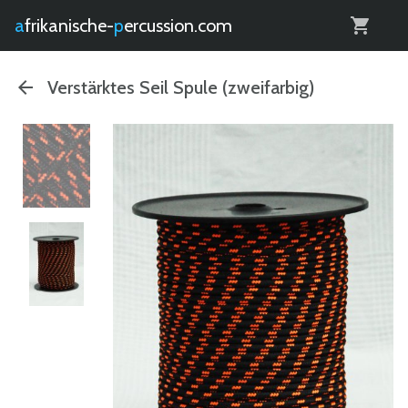
0
afrikanische-
percussion.com
Verstärktes Seil Spule (zweifarbig)