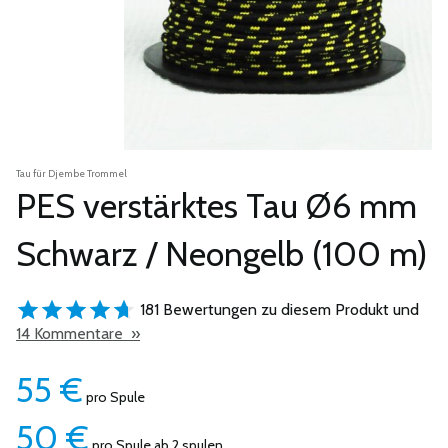
Tau für Djembe Trommel
PES verstärktes Tau Ø6 mm
Schwarz / Neongelb (100 m)
181 Bewertungen zu diesem Produkt und
14 Kommentare »
55
€
pro Spule
50
€
pro Spule ab 2 spulen