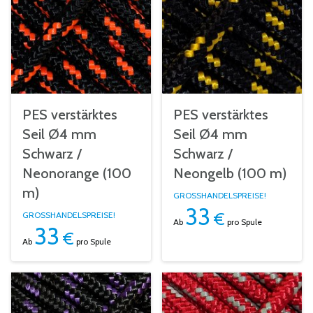
PES verstärktes
PES verstärktes
Seil Ø4 mm
Seil Ø4 mm
Schwarz /
Schwarz /
Neonorange (100
Neongelb (100 m)
m)
GROSSHANDELSPREISE!
33
€
GROSSHANDELSPREISE!
Ab
pro Spule
33
€
Ab
pro Spule