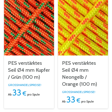
PES verstärktes
PES verstärktes
Seil Ø4 mm Kupfer
Seil Ø4 mm
/ Grün (100 m)
Neongelb /
Orange (100 m)
GROSSHANDELSPREISE!
33
€
GROSSHANDELSPREISE!
Ab
pro Spule
33
€
Ab
pro Spule