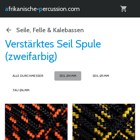
0
afrikanische-
percussion.com
Seile, Felle & Kalebassen
Verstärktes Seil Spule
(zweifarbig)
ALLE DURCHMESSER
SEIL Ø4 MM
SEIL Ø5 MM
TAU Ø6 MM