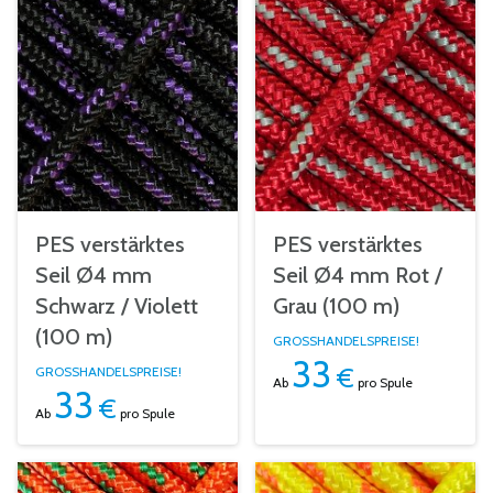
PES verstärktes
PES verstärktes
Seil Ø4 mm
Seil Ø4 mm Rot /
Schwarz / Violett
Grau (100 m)
(100 m)
GROSSHANDELSPREISE!
33
€
GROSSHANDELSPREISE!
Ab
pro Spule
33
€
Ab
pro Spule