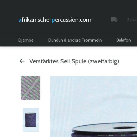
afrikanische-
percussion.com
Selbe
Verfolgt 
Djembe
Dundun & andere Trommeln
Balafon
Verstärktes Seil Spule (zweifarbig)