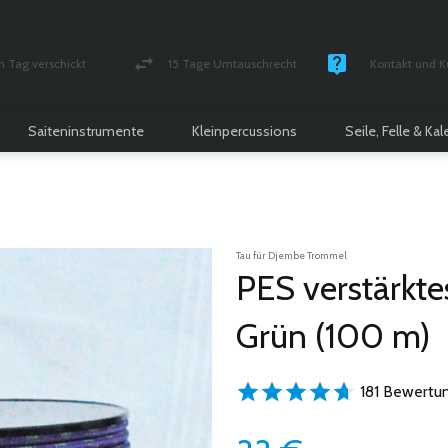
n Tag verschickt
15 Tage Umtauschrecht
Kontakt und K
und versichert Paket
Geld-zurück-Garantie
Montag - Freitag
Saiteninstrumente
Kleinpercussions
Seile, Felle & Ka
Tau für Djembe Trommel
PES verstärkte
Grün (100 m)
181 Bewertu