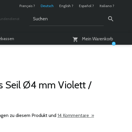
Français ?
Deutsch
English ?
Español ?
Italiano ?
undendienst
 / 10 - 18 Uhr
lebassen
Mein Warenkorb
0
s Seil Ø4 mm Violett /
ngen zu diesem Produkt und
14 Kommentare »