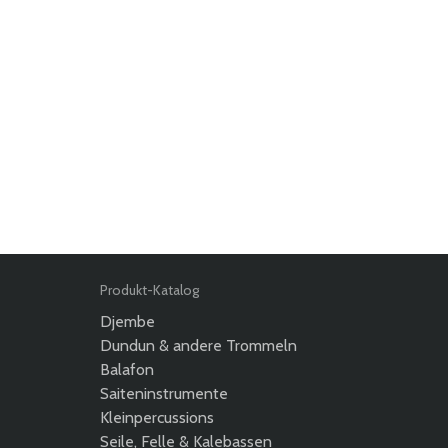
Produkt-Katalog
Djembe
Dundun & andere Trommeln
Balafon
Saiteninstrumente
Kleinpercussions
Seile, Felle & Kalebassen