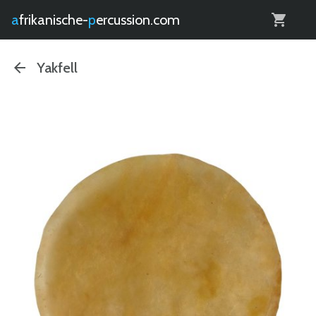
0
afrikanische-
percussion.com
Yakfell