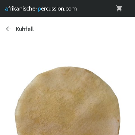
0
afrikanische-
percussion.com
Kuhfell