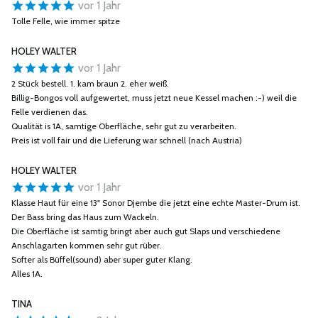
vor 1 Jahr
Tolle Felle, wie immer spitze
HOLEY WALTER
vor 1 Jahr
2 Stück bestell. 1. kam braun 2. eher weiß.
Billig-Bongos voll aufgewertet, muss jetzt neue Kessel machen :-) weil die
Felle verdienen das.
Qualität is 1A, samtige Oberfläche, sehr gut zu verarbeiten.
Preis ist voll fair und die Lieferung war schnell (nach Austria)
HOLEY WALTER
vor 1 Jahr
Klasse Haut für eine 13" Sonor Djembe die jetzt eine echte Master-Drum ist.
Der Bass bring das Haus zum Wackeln.
Die Oberfläche ist samtig bringt aber auch gut Slaps und verschiedene
Anschlagarten kommen sehr gut rüber.
Softer als Büffel(sound) aber super guter Klang.
Alles 1A.
TINA