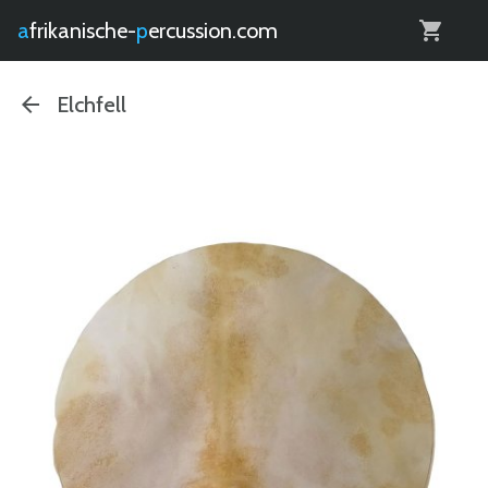
0
afrikanische-
percussion.com
Elchfell