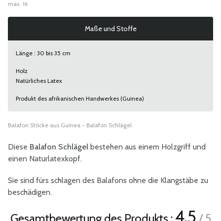
max. 16
Maße und Stoffe
Länge : 30 bis 35 cm
Holz
Natürliches Latex
Produkt des afrikanischen Handwerkes (Guinea)
Balafon Stöcke aus Guinea - Balafon Schlägel
Diese
Balafon Schlägel
bestehen aus einem Holzgriff und
einen Naturlatexkopf.
Sie sind fürs schlagen des Balafons ohne die Klangstäbe zu
beschädigen.
4.5
Gesamtbewertung des Produkts :
/ 5