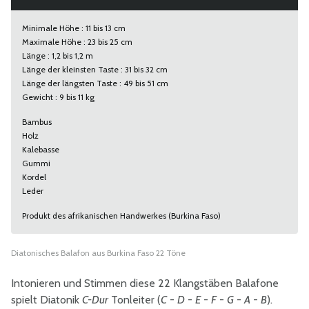
Minimale Höhe : 11 bis 13 cm
Maximale Höhe : 23 bis 25 cm
Länge : 1,2 bis 1,2 m
Länge der kleinsten Taste : 31 bis 32 cm
Länge der längsten Taste : 49 bis 51 cm
Gewicht : 9 bis 11 kg
Bambus
Holz
Kalebasse
Gummi
Kordel
Leder
Produkt des afrikanischen Handwerkes (Burkina Faso)
Diatonisches Balafon aus Burkina Faso 22 Töne
Intonieren und Stimmen diese 22 Klangstäben Balafone
spielt Diatonik
C-Dur
Tonleiter (
C
-
D
-
E
-
F
-
G
-
A
-
B
).