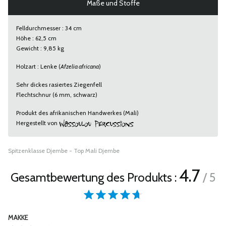
Maße und Stoffe
Felldurchmesser : 34 cm
Höhe : 62,5 cm
Gewicht : 9,85 kg
Holzart : Lenke (
Afzelia africana
)
Sehr dickes rasiertes Ziegenfell
Flechtschnur (6 mm, schwarz)
Produkt des afrikanischen Handwerkes (Mali)
Hergestellt von
Spitzenklasse Djembe - Top Mali Djembe
4.7
Gesamtbewertung des Produkts :
/ 5
MAKKE