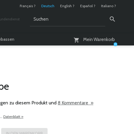
Français ?
Deutsch
English ?
Español ?
Italiano ?
undendienst
 / 10 - 18 Uhr
lebassen
Mein Warenkorb
0
be
gen zu diesem Produkt und
8 Kommentare »
...
Datenblatt »