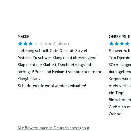
MAKKE
OEBBE PS. D
vor 2 Jahren
Lieferung schnell. Gute Qualität. Zu viel
Schwer zu b
Material.Zu schwer. Klang nicht überzeugend.
Top Djembe,
Slap nicht die Klarheit, Durchsetzungskraft
30cm langen
nicht gut! Preis und Herkunft versprechen mehr
durchgehen
Klangbrillianz!
Korpus würd 
Schade, werde wohl wieder verkaufen!
mehr verkauf
ein Tipp!
Bin schon e
Gieße ich mi
Oebbe
Alle Bewertungen in Deutsch anzeigen »