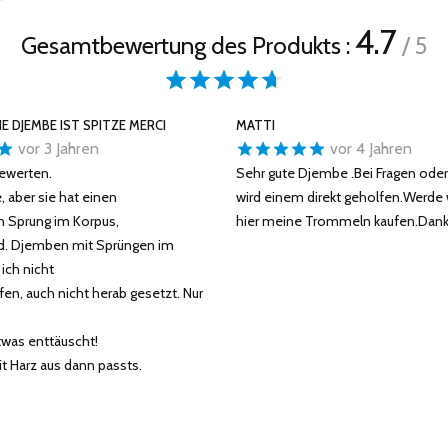
4.7
Gesamtbewertung des Produkts :
/ 5
IE DJEMBE IST SPITZE MERCI
MATTI
vor 3 Jahren
vor 4 Jahren
ewerten.
Sehr gute Djembe .Bei Fragen ode
 aber sie hat einen
wird einem direkt geholfen.Werde 
 Sprung im Korpus,
hier meine Trommeln kaufen.Dank
d. Djemben mit Sprüngen im
ich nicht
en, auch nicht herab gesetzt. Nur
twas enttäuscht!
t Harz aus dann passts.