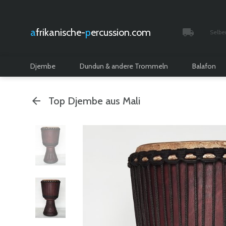
afrikanische-
percussion.com
Selbe
Verfolgt 
Djembe
Dundun & andere Trommeln
Balafon
Top Djembe aus Mali