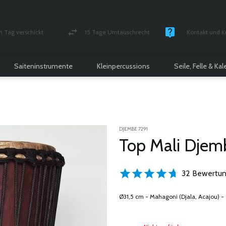
n Tag verschickt
15 Tage Umtauschrecht
Kontakt und K
und versichert Paket
Geld-zurück-Garantie
Montag - Freitag
Saiteninstrumente
Kleinpercussions
Seile, Felle & Ka
DJEMBE 7291
Top Mali Djem
32 Bewertun
Ø31,5 cm - Mahagoni (Djala, Acajou) - 