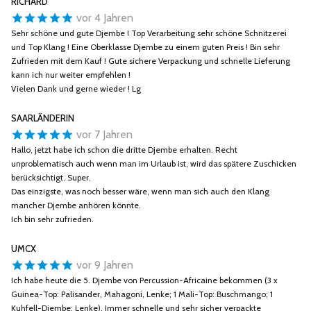
RICHARD
vor 4 Jahren
Sehr schöne und gute Djembe ! Top Verarbeitung sehr schöne Schnitzerei
und Top Klang ! Eine Oberklasse Djembe zu einem guten Preis ! Bin sehr
Zufrieden mit dem Kauf ! Gute sichere Verpackung und schnelle Lieferung
kann ich nur weiter empfehlen !
Vielen Dank und gerne wieder ! Lg
SAARLÄNDERIN
vor 7 Jahren
Hallo, jetzt habe ich schon die dritte Djembe erhalten. Recht
unproblematisch auch wenn man im Urlaub ist, wird das spätere Zuschicken
berücksichtigt. Super.
Das einzigste, was noch besser wäre, wenn man sich auch den Klang
mancher Djembe anhören könnte.
Ich bin sehr zufrieden.
UMCX
vor 9 Jahren
Ich habe heute die 5. Djembe von Percussion-Africaine bekommen (3 x
Guinea-Top: Palisander, Mahagoni, Lenke; 1 Mali-Top: Buschmango; 1
Kuhfell-Djembe: Lenke). Immer schnelle und sehr sicher verpackte