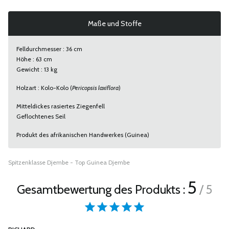
Maße und Stoffe
Felldurchmesser : 36 cm
Höhe : 63 cm
Gewicht : 13 kg
Holzart : Kolo-Kolo (
Pericopsis laxiflora
)
Mitteldickes rasiertes Ziegenfell
Geflochtenes Seil
Produkt des afrikanischen Handwerkes (Guinea)
Spitzenklasse Djembe - Top Guinea Djembe
5
Gesamtbewertung des Produkts :
/ 5