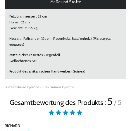
Maße und Stoffe
Felldurchmesser : 33 cm
Höhe : 62 cm
Gewicht : 11,85 kg
Holzart : Palisander (Gueni, Rosenholz, Balafonholz) (
Pterocarpus
erinaceus
)
Mitteldickes rasiertes Ziegenfell
Geflochtenes Seil
Produkt des afrikanischen Handwerkes (Guinea)
Spitzenklasse Djembe - Top Guinea Djembe
5
Gesamtbewertung des Produkts :
/ 5
RICHARD