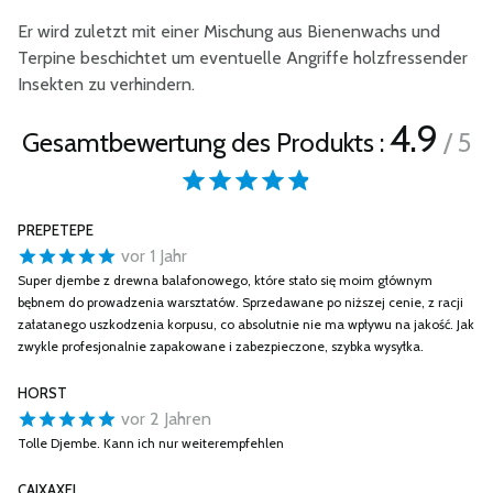
Er wird zuletzt mit einer Mischung aus Bienenwachs und
Terpine beschichtet um eventuelle Angriffe holzfressender
Insekten zu verhindern.
4.9
Gesamtbewertung des Produkts :
/ 5
PREPETEPE
vor 1 Jahr
Super djembe z drewna balafonowego, które stało się moim głównym
bębnem do prowadzenia warsztatów. Sprzedawane po niższej cenie, z racji
załatanego uszkodzenia korpusu, co absolutnie nie ma wpływu na jakość. Jak
zwykle profesjonalnie zapakowane i zabezpieczone, szybka wysyłka.
HORST
vor 2 Jahren
Tolle Djembe. Kann ich nur weiterempfehlen
CAIXAXEL