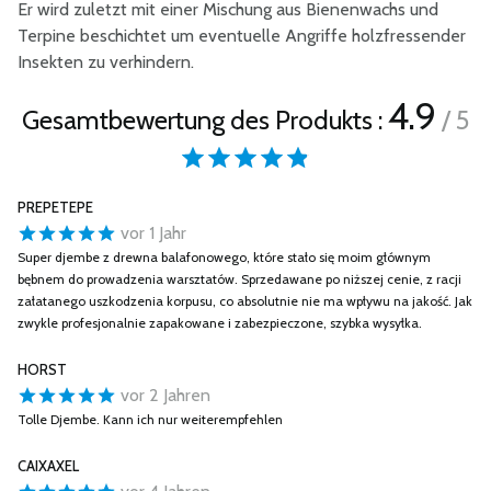
Er wird zuletzt mit einer Mischung aus Bienenwachs und
Terpine beschichtet um eventuelle Angriffe holzfressender
Insekten zu verhindern.
4.9
Gesamtbewertung des Produkts :
/ 5
PREPETEPE
vor 1 Jahr
Super djembe z drewna balafonowego, które stało się moim głównym
bębnem do prowadzenia warsztatów. Sprzedawane po niższej cenie, z racji
załatanego uszkodzenia korpusu, co absolutnie nie ma wpływu na jakość. Jak
zwykle profesjonalnie zapakowane i zabezpieczone, szybka wysyłka.
HORST
vor 2 Jahren
Tolle Djembe. Kann ich nur weiterempfehlen
CAIXAXEL