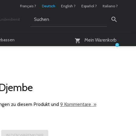
Français ?
Deutsch
English ?
Español ?
Italiano ?
undendienst
 / 10 - 18 Uhr
lebassen
Mein Warenkorb
0
 Djembe
ngen zu diesem Produkt und
9 Kommentare »