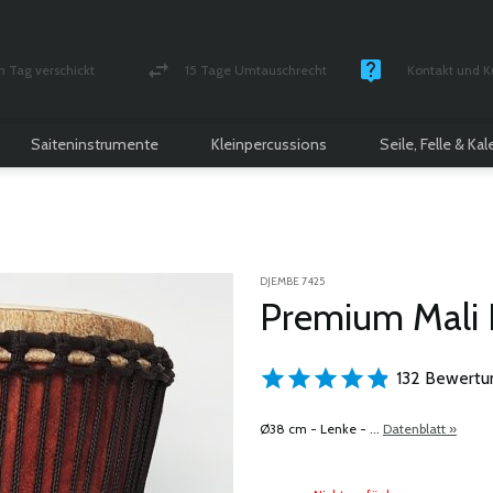
n Tag verschickt
15 Tage Umtauschrecht
Kontakt und K
und versichert Paket
Geld-zurück-Garantie
Montag - Freitag
Saiteninstrumente
Kleinpercussions
Seile, Felle & Ka
DJEMBE 7425
Premium Mali
132 Bewertu
Ø38 cm - Lenke - ...
Datenblatt »