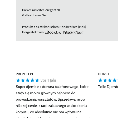
Dickes rasiertes Ziegenfell
Geflochtenes Seil
Produkt des afrikanischen Handwerkes (Mali)
Hergestellt von
PREPETEPE
HORST
vor 1 Jahr
Super djembe z drewna balafonowego, które
Tolle Djemb
stało się moim głównym bębnem do
prowadzenia warsztatów. Sprzedawane po
niższej cenie, z racji załatanego uszkodzenia
korpusu, co absolutnie nie ma wpływu na