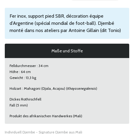
Fer inox, support pied SBR, décoration équipe
d’Argentine (spécial mondial de foot-ball). Djembé
monté dans nos ateliers par Antoine Gillain (dit Tonio)
Maße und Stoffe
Felldurchmesser : 34 cm
Höhe : 64 cm
Gewicht : 13,3 kg
Holzart : Mahagoni (Djala, Acajou) (
Khaya senegalensis
)
Dickes Rothirschfell
Fall (5 mm)
Produkt des afrikanischen Handwerkes (Mali)
Individuell Djembe - Signature Djembe aus Mali