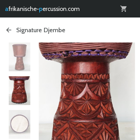
0
afrikanische-
percussion.com
Signature Djembe