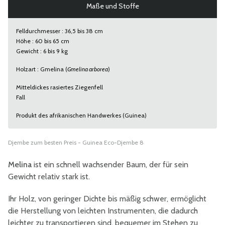
Maße und Stoffe
Felldurchmesser : 36,5 bis 38 cm
Höhe : 60 bis 65 cm
Gewicht : 6 bis 9 kg
Holzart : Gmelina (
Gmelina arborea
)
Mitteldickes rasiertes Ziegenfell
Fall
Produkt des afrikanischen Handwerkes (Guinea)
Djembe zum besten Preis - Guinea Eco-Djembe 8
Melina
ist ein schnell wachsender Baum, der für sein
Gewicht relativ stark ist.
Ihr Holz, von geringer Dichte bis mäßig schwer, ermöglicht
die Herstellung von leichten Instrumenten, die dadurch
leichter zu transportieren sind, bequemer im Stehen zu