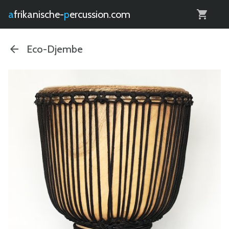
0
afrikanische-
percussion.com
Eco-Djembe