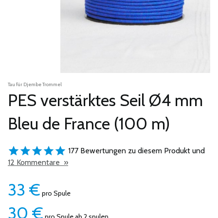
Tau für Djembe Trommel
PES verstärktes Seil Ø4 mm
Bleu de France (100 m)
177 Bewertungen zu diesem Produkt und
12 Kommentare »
33
€
pro Spule
30
€
pro Spule ab 2 spulen