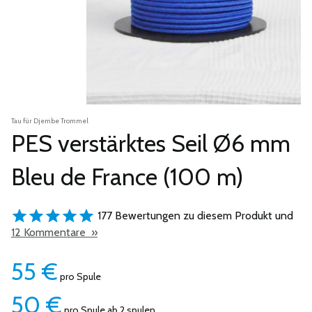
Tau für Djembe Trommel
PES verstärktes Seil Ø6 mm
Bleu de France (100 m)
177 Bewertungen zu diesem Produkt und
12 Kommentare »
55
€
pro Spule
50
€
pro Spule ab 2 spulen