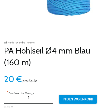
Schnur für Djembe Trommel
PA Hohlseil Ø4 mm Blau
(160 m)
20
€
pro Spule
*
Erwünschte Menge
max. 11