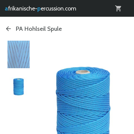
0
afrikanische-
percussion.com
PA Hohlseil Spule