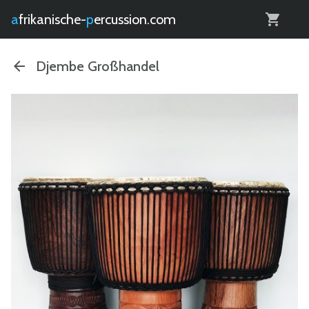
0
afrikanische-
percussion.com
Djembe Großhandel