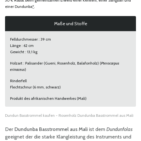
30 € Rabat beim gemeinsamen Erwerb einer Kenkeni, einer Sangban und
einer Dundunba
*
.
Maße und Stoffe
Felldurchmesser : 39 cm
Länge : 62 cm
Gewicht : 13,1 kg
Holzart : Palisander (Gueni, Rosenholz, Balafonholz) (
Pterocarpus
erinaceus
)
Rinderfell
Flechtschnur (6 mm, schwarz)
Produkt des afrikanischen Handwerkes (Mali)
Dundun Basstrommel kaufen - Rosenholz Dundunba Basstrommel aus Mali
Der
Dundunba Basstrommel aus Mali
ist dem
Dundunfolas
geeignet der die starke Klangleistung des Instruments und