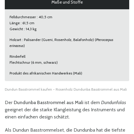
Maße und Stoffe
Felldurchmesser : 40,5 cm
Länge : 61,5 cm
Gewicht : 14,3 kg
Holzart : Palisander (Gueni, Rosenholz, Balafonholz) (
Pterocarpus
erinaceus
)
Rinderfell
Flechtschnur (6 mm, schwarz)
Produkt des afrikanischen Handwerkes (Mali)
Dundun Basstrommel kaufen - Rosenholz Dundunba Basstrommel aus Mali
Der
Dundunba Basstrommel aus Mali
ist dem
Dundunfolas
geeignet der die starke Klangleistung des Instruments und
einen einfachen design schätzt.
Als Dundun Basstrommelset, die Dundunba hat die tiefste