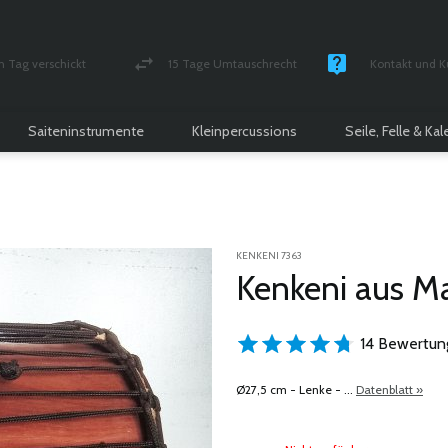
n Tag verschickt
15 Tage Umtauschrecht
Kontakt und K
und versichert Paket
Geld-zurück-Garantie
Montag - Freitag
Saiteninstrumente
Kleinpercussions
Seile, Felle & Ka
KENKENI 7363
Kenkeni aus Ma
14 Bewertun
Ø27,5 cm - Lenke - ...
Datenblatt »