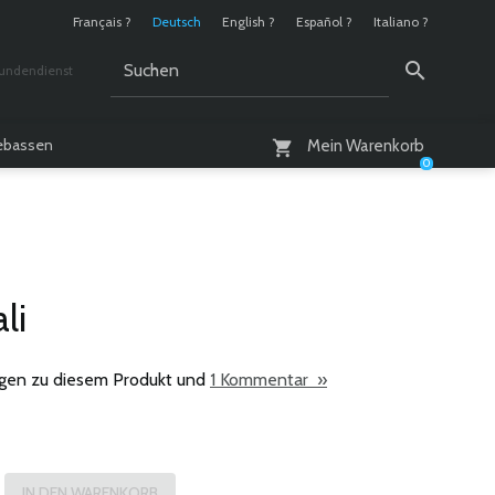
Français ?
Deutsch
English ?
Español ?
Italiano ?
undendienst
 / 10 - 18 Uhr
lebassen
Mein Warenkorb
0
li
gen zu diesem Produkt und
1 Kommentar »