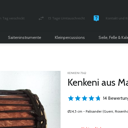
n Tag verschickt
15 Tage Umtauschrecht
Kontakt und K
und versichert Paket
Geld-zurück-Garantie
Montag - Freitag
Saiteninstrumente
Kleinpercussions
Seile, Felle & Ka
KENKENI 7362
Kenkeni aus Ma
14 Bewertun
Ø24,5 cm - Palisander (Gueni, Rosenhol