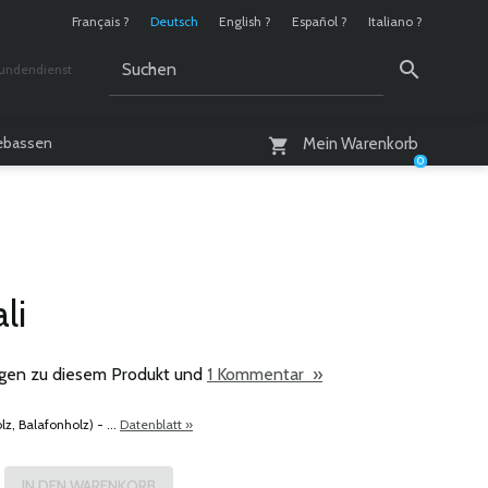
Français ?
Deutsch
English ?
Español ?
Italiano ?
undendienst
 / 10 - 18 Uhr
lebassen
Mein Warenkorb
0
li
gen zu diesem Produkt und
1 Kommentar »
z, Balafonholz) - ...
Datenblatt »