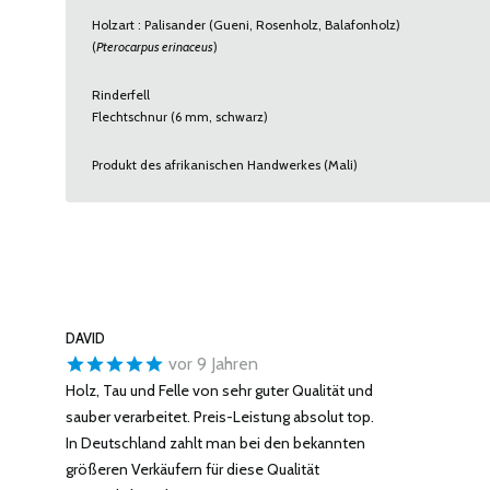
Holzart : Palisander (Gueni, Rosenholz, Balafonholz)
(
Pterocarpus erinaceus
)
Rinderfell
Flechtschnur (6 mm, schwarz)
Produkt des afrikanischen Handwerkes (Mali)
DAVID
vor 9 Jahren
Holz, Tau und Felle von sehr guter Qualität und
sauber verarbeitet. Preis-Leistung absolut top.
In Deutschland zahlt man bei den bekannten
größeren Verkäufern für diese Qualität