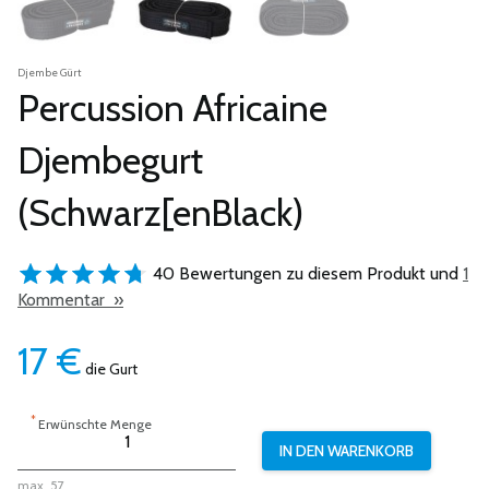
Djembe Gürt
Percussion Africaine
Djembegurt
(Schwarz[enBlack)
40 Bewertungen zu diesem Produkt und
1
Kommentar »
17
€
die Gurt
*
Erwünschte Menge
max. 57