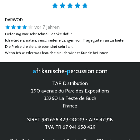
DARWOD
vor 7 Jahren
Lieferung war sehr schnell, danke dafür.
Ich würde anraten, verschiedene Längen von Tragegurten an zu bieten.
Die Preise die sie anbieten sind sehr fair.
Wenn ich wieder was brauche bin ich wieder Kunde bei ihnen.
afrikanische-
percussion.com
TAP Distribution
290 avenue du Parc des Expositions
33260 La Teste de Buch
France
SIRET 941 658 429 00019 - APE 47.91B
TVA FR 67 941 658 429