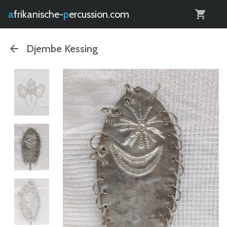
0
afrikanische-
percussion.com
Djembe Kessing