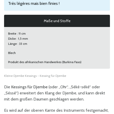
Très légères mais bien finies !
Maße und Stoffe
Breite : 11 cm
Dicke : 1,5 mm
Länge : 33 cm
Blech
Produkt des afrikanischen Handwerkes (Burkina Faso)
Kleine Djembe Kessings - Kessing für Djembe
Die
Kessings für Djembe
(oder „Ohr“, „Séké-séké“ oder
„Séssé“) erweitert den Klang der Djembe, und kann direkt
mit dem großen Daumen geschlagen werden.
Es wird auf der oberen Kante des Instruments festgemacht,