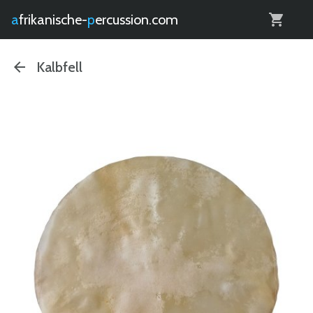
0
afrikanische-
percussion.com
Kalbfell