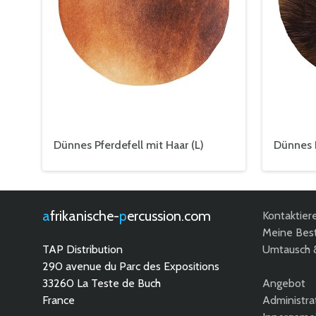
Dünnes Pferdefell mit Haar (L)
Dünnes K
afrikanische-
percussion.com
Kontaktier
Meine Best
TAP Distribution
Umtausch 
290 avenue du Parc des Expositions
33260 La Teste de Buch
Angebot
France
Administra