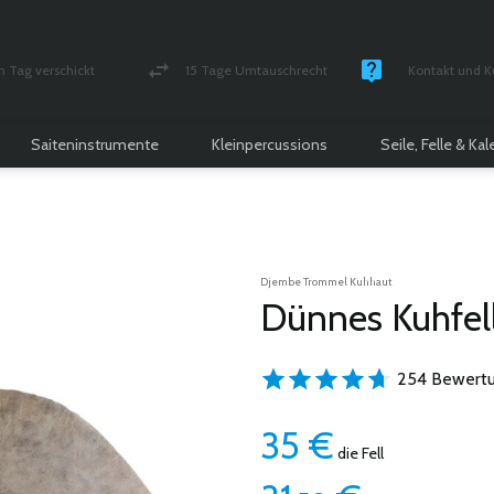
n Tag verschickt
15 Tage Umtauschrecht
Kontakt und K
und versichert Paket
Geld-zurück-Garantie
Montag - Freitag
Saiteninstrumente
Kleinpercussions
Seile, Felle & Ka
Djembe Trommel Kuhhaut
Dünnes Kuhfell
254 Bewertu
35
€
die Fell