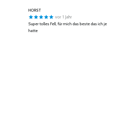
HORST
vor 1 Jahr
Super tolles Fell, für mich das beste das ich je
hatte