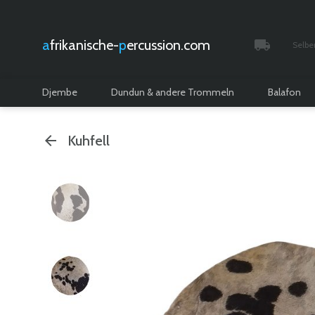
afrikanische-
percussion.com
Selbe
Verfolgt 
Djembe
Dundun & andere Trommeln
Balafon
Kuhfell