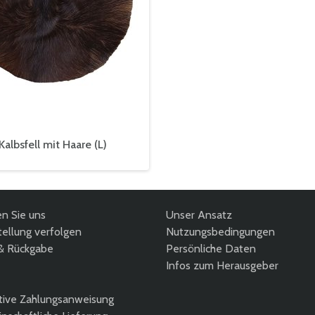
albsfell mit Haare (L)
en Sie uns
Unser Ansatz
ellung verfolgen
Nutzungsbedingungen
& Rückgabe
Persönliche Daten
Infos zum Herausgeber
tive Zahlungsanweisung