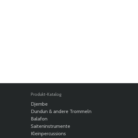
Produkt-Katalog
Djembe
Dundun & andere Trommeln
Balafon
Saiteninstrumente
Kleinpercussions