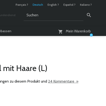
Français ?
Deutsch
English ?
Español ?
Italiano ?
undendienst
 / 10 - 18 Uhr
lebassen
Mein Warenkorb
0
 mit Haare (L)
ngen zu diesem Produkt und
24 Kommentare »