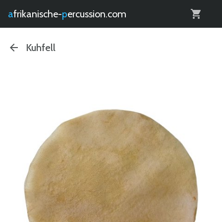
0
afrikanische-
percussion.com
Kuhfell