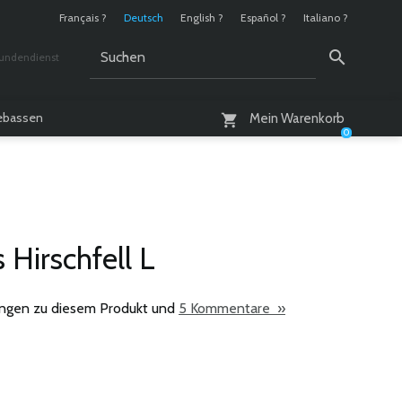
Français ?
Deutsch
English ?
Español ?
Italiano ?
undendienst
 / 10 - 18 Uhr
lebassen
Mein Warenkorb
0
s Hirschfell L
ngen zu diesem Produkt und
5 Kommentare »