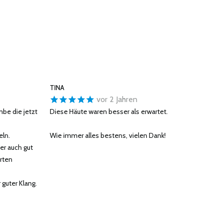
TINA
vor 2 Jahren
mbe die jetzt
Diese Häute waren besser als erwartet.
eln.
Wie immer alles bestens, vielen Dank!
er auch gut
rten
 guter Klang.