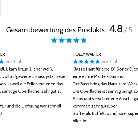
4.8
Gesamtbewertung des Produkts :
/ 5
TER
HOLEY WALTER
vor 1 Jahr
vor 1 Jahr
ll. 1. kam braun 2. eher weiß.
Klasse Haut für eine 13" Sonor Dje
s voll aufgewertet, muss jetzt neue
eine echte Master-Drum ist.
n :-) weil die Felle verdienen das.
Der Bass bring das Haus zum Wack
1A, samtige Oberfläche, sehr gut zu
Die Oberfläche ist samtig bringt ab
Slaps und verschiedene Anschlaga
l fair und die Lieferung war schnell
kommen sehr gut rüber.
a)
Softer als Büffel(sound) aber super
Alles 1A.