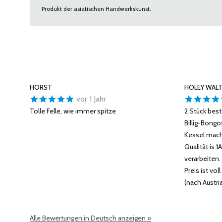
Produkt der asiatischen Handwerkskunst.
HORST
HOLEY WAL
vor 1 Jahr
Tolle Felle, wie immer spitze
2 Stück beste
Billig-Bongo
Kessel mache
Qualität is 
verarbeiten.
Preis ist vol
(nach Austri
Alle Bewertungen in Deutsch anzeigen »