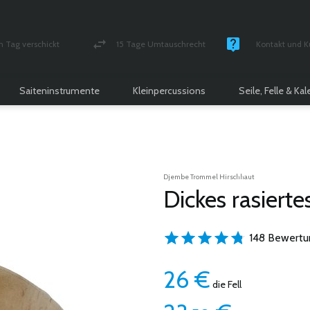
n Tag verschickt
15 Tage Umtauschrecht
Kontakt und K
und versichert Paket
Geld-zurück-Garantie
Montag - Freitag
Saiteninstrumente
Kleinpercussions
Seile, Felle & Ka
Djembe Trommel Hirschhaut
Dickes rasierte
148 Bewertu
26
€
die Fell