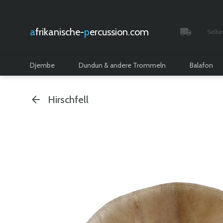
afrikanische-
percussion.com
Selbe
Verfolgt 
Djembe
Dundun & andere Trommeln
Balafon
Hirschfell