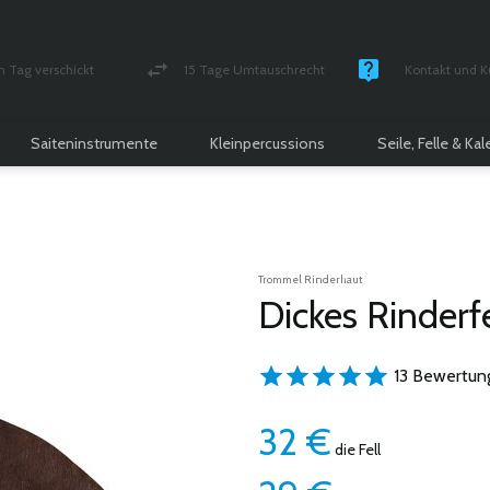
n Tag verschickt
15 Tage Umtauschrecht
Kontakt und K
und versichert Paket
Geld-zurück-Garantie
Montag - Freitag
Saiteninstrumente
Kleinpercussions
Seile, Felle & Ka
Trommel Rinderhaut
Dickes Rinderfe
13 Bewertun
32
€
die Fell