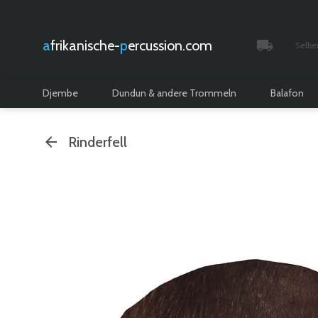
afrikanische-
percussion.com
Selbe
Verfolgt 
Djembe
Dundun & andere Trommeln
Balafon
Rinderfell