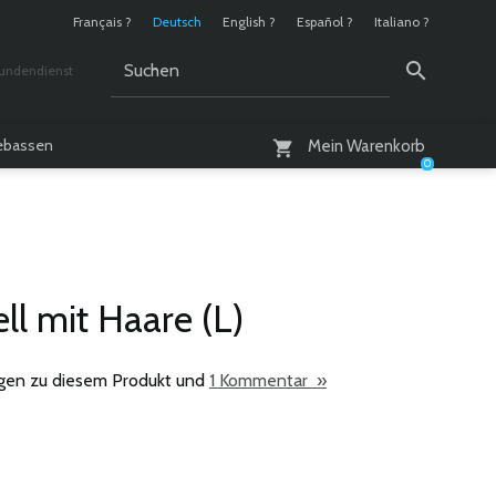
Français ?
Deutsch
English ?
Español ?
Italiano ?
undendienst
 / 10 - 18 Uhr
lebassen
Mein Warenkorb
0
ll mit Haare (L)
gen zu diesem Produkt und
1 Kommentar »