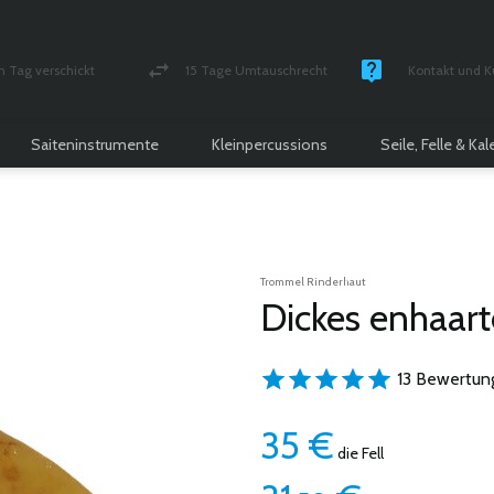
n Tag verschickt
15 Tage Umtauschrecht
Kontakt und K
und versichert Paket
Geld-zurück-Garantie
Montag - Freitag
Saiteninstrumente
Kleinpercussions
Seile, Felle & Ka
Trommel Rinderhaut
Dickes enhaarte
13 Bewertun
35
€
die Fell