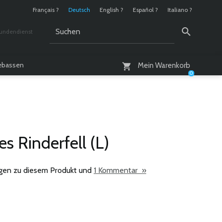
Français ?
Deutsch
English ?
Español ?
Italiano ?
undendienst
 / 10 - 18 Uhr
lebassen
Mein Warenkorb
0
s Rinderfell (L)
gen zu diesem Produkt und
1 Kommentar »