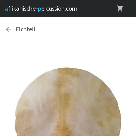
0
afrikanische-
percussion.com
Elchfell