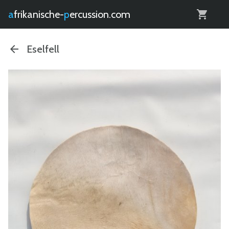
0
afrikanische-
percussion.com
Eselfell