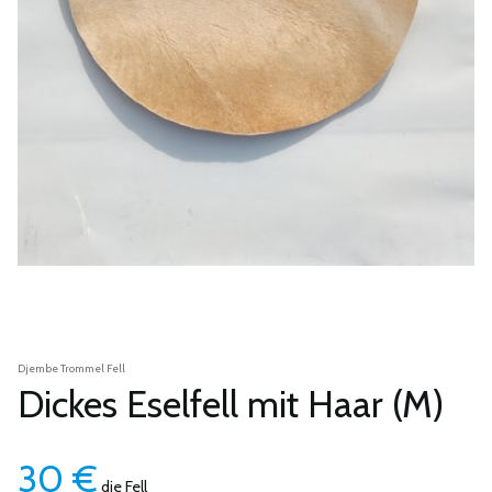
Djembe Trommel Fell
Dickes Eselfell mit Haar (M)
30
€
die Fell