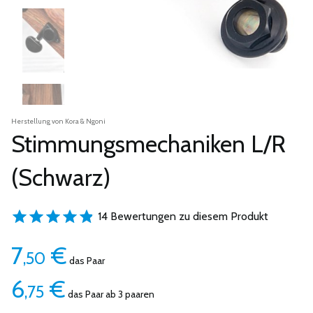
Herstellung von Kora & Ngoni
Stimmungsmechaniken L/R
(Schwarz)
14 Bewertungen zu diesem Produkt
7
€
,50
das Paar
6
€
,75
das Paar ab 3 paaren