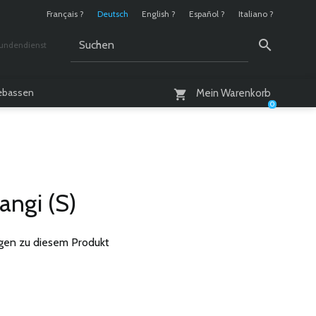
Français ?
Deutsch
English ?
Español ?
Italiano ?
undendienst
 / 10 - 18 Uhr
lebassen
Mein Warenkorb
0
angi (S)
gen zu diesem Produkt