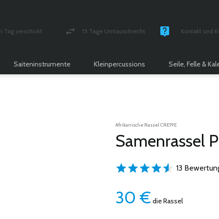
n Tag verschickt
15 Tage Umtauschrecht
Kontakt und K
und versichert Paket
Geld-zurück-Garantie
Montag - Freitag
Saiteninstrumente
Kleinpercussions
Seile, Felle & Ka
Afrikanische Rassel CRE19E
Samenrassel P
13 Bewertun
30
€
die Rassel