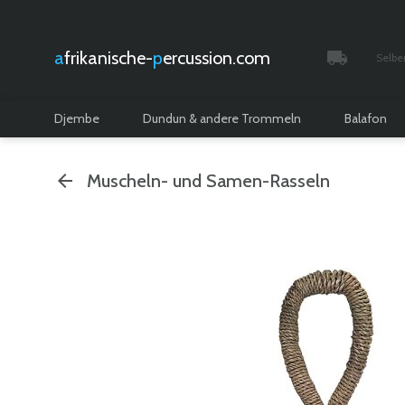
afrikanische-
percussion.com
Selbe
Verfolgt 
Djembe
Dundun & andere Trommeln
Balafon
Muscheln- und Samen-Rasseln