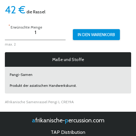
42
€
die Rassel
*
Erwünschte Menge
max. 2
Maße und Stoffe
Pangi-Samen
Produkt der asiatischen Handwerkskunst.
Afrikanische Samenrassel Pengi L CRE19A
afrikanische-
percussion.com
TAP Distribution